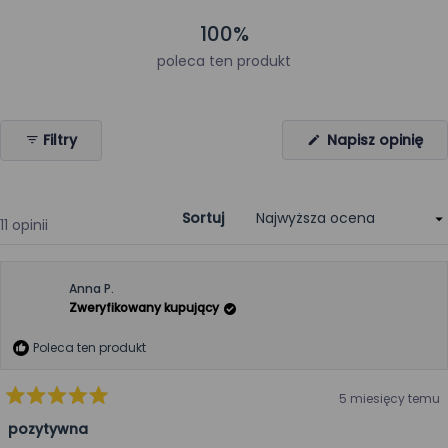
100%
poleca ten produkt
(Ot
Filtry
Napisz opinię
się
w
no
okn
Sortuj
Wczytywanie...
11 opinii
Anna P.
Zweryfikowany kupujący
Poleca ten produkt
5 miesięcy temu
Oceniono
na
pozytywna
5