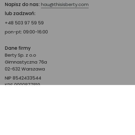
Napisz do nas:
hau@thisisberty.com
lub zadzwoń:
+48 503 97 59 59
pon-pt: 09:00-16:00
Dane firmy
Berty Sp. z o.o
Gimnastyczna 76a
02-632 Warszawa
NIP 8542433544
KRS 0000877819