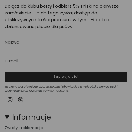
Dołącz do klubu berty i odbierz 5% zniżki na pierwsze
zamówienie – a do tego zyskaj dostęp do
ekskluzywnych treści premium, w tym e-booka o
zbilansowanej diecie dla psów.
Zapisuję się!
Ta strona jest chroniona przez hCaptcha i obowiązują na niej
Polityka prywatności
i
Warunki korzystania z usługi
serwisu hCaptcha.
Instagram
Pinterest
Informacje
Zwroty i reklamacje