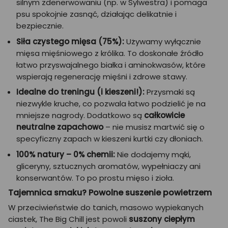
silnym zdenerwowaniu (np. w Sylwestra) i pomaga
psu spokojnie zasnąć, działając delikatnie i
bezpiecznie.
Siła czystego mięsa (75%):
Używamy wyłącznie
mięsa mięśniowego z królika. To doskonałe źródło
łatwo przyswajalnego białka i aminokwasów, które
wspierają regenerację mięśni i zdrowe stawy.
Idealne do treningu (i kieszeni!):
Przysmaki są
niezwykle kruche, co pozwala łatwo podzielić je na
mniejsze nagrody. Dodatkowo są
całkowicie
neutralne zapachowo
– nie musisz martwić się o
specyficzny zapach w kieszeni kurtki czy dłoniach.
100% natury – 0% chemii:
Nie dodajemy mąki,
gliceryny, sztucznych aromatów, wypełniaczy ani
konserwantów. To po prostu mięso i zioła.
Tajemnica smaku? Powolne suszenie powietrzem
W przeciwieństwie do tanich, masowo wypiekanych
ciastek, The Big Chill jest powoli
suszony ciepłym