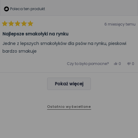
Poleca ten produkt
6 miesięcy temu
Oceniono
na
Najlepsze smakołyki na rynku
5
z
Jedne z lepszych smakołyków dla psów na rynku, pieskowi
5
gwiazdek
bardzo smakuje
Tak,
Nie,
Czy to było pomocne?
0
0
ta
osoby
ta
os
opinia
zagłosow
opi
za
od
na
od
na
Amelia
tak
Am
ni
Wczytywanie...
była
nie
Pokaż więcej
pomocna
był
po
Ostatnio wyświetlone