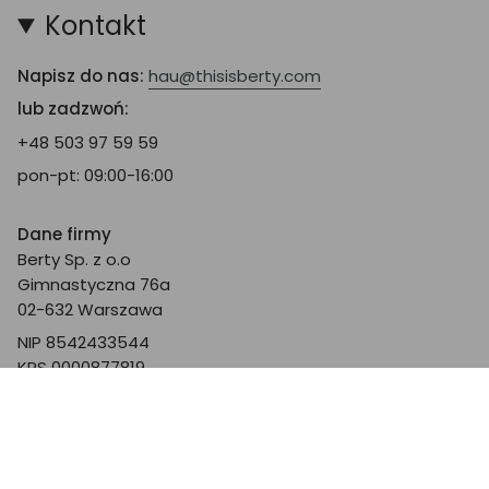
Kontakt
Napisz do nas:
hau@thisisberty.com
lub zadzwoń:
+48 503 97 59 59
pon-pt: 09:00-16:00
Dane firmy
Berty Sp. z o.o
Gimnastyczna 76a
02-632 Warszawa
NIP 8542433544
KRS 0000877819