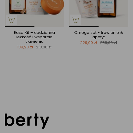
a
a
Ease Kit – codzienna
Omega set - trawienie &
lekkość i wsparcie
apetyt
trawienia
229,00 zł
258,00 zł
188,20 zł
218,00 zł