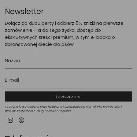
Newsletter
Dołącz do klubu berty i odbierz 5% zniżki na pierwsze
zamówienie – a do tego zyskaj dostęp do
ekskluzywnych treści premium, w tym e-booka o
zbilansowanej diecie dla psów.
Zapisuję się!
Ta strona jest chroniona przez hCaptcha i obowiązują na niej
Polityka prywatności
i
Warunki korzystania z usługi
serwisu hCaptcha.
Instagram
Pinterest