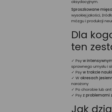
oksydacyjnym.
Sproszkowane mięso
wysokiej jakości, źr
mózgu i produkcji neu
Dla kog
ten zes
✓ Psy
w intensywnym
sprawnego umysłu i si
✓ Psy
w trakcie nauki
✓ W
okresach jesie
narażony
✓ Po chorobie lub ant
✓ Psy
z problemami 
Jak dzia