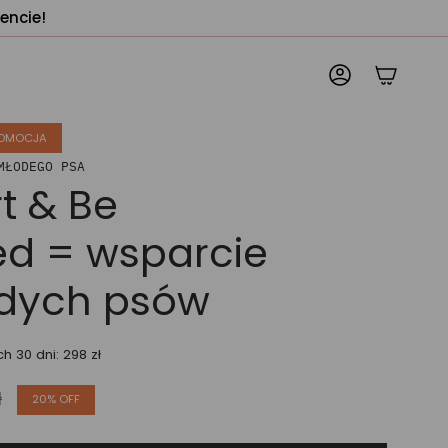
encie!
KONTO
OMOCJA
MŁODEGO PSA
t & Be
ed = wsparcie
odych psów
h 30 dni: 298 zł
ł
20%
OFF
a