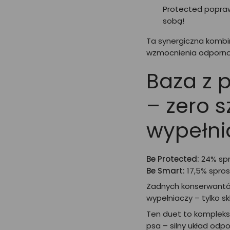
Protected popraw
sobą!
Ta synergiczna komb
wzmocnienia odporno
Baza z 
– zero 
wypełni
Be Protected:
24% spr
Be Smart:
17,5% spro
Żadnych konserwantów
wypełniaczy – tylko sk
Ten duet to kompleks
psa – silny układ odp