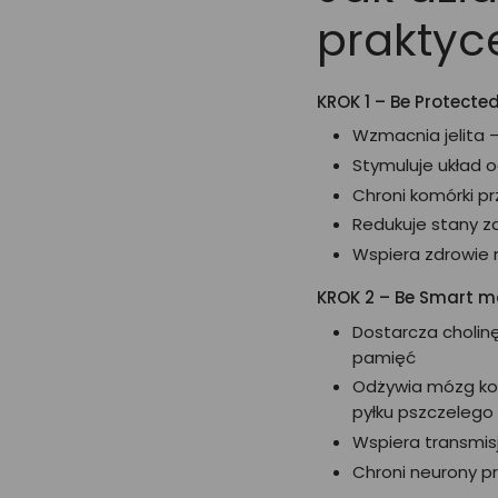
praktyc
KROK 1 – Be Protecte
Wzmacnia jelita –
Stymuluje układ
Chroni komórki p
Redukuje stany z
Wspiera zdrowi
KROK 2 – Be Smart m
Dostarcza cholin
pamięć
Odżywia mózg ko
pyłku pszczelego
Wspiera transmi
Chroni neurony p