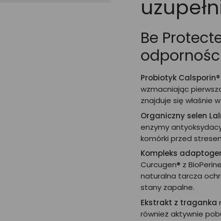
uzupełni
Be Protect
odpornośc
Probiotyk Calsporin®
wzmacniając pierwszą
znajduje się właśnie w 
Organiczny selen La
enzymy antyoksydacyjn
komórki przed strese
Kompleks adaptoge
Curcugen® z BioPerine®,
naturalna tarcza ochr
stany zapalne.
Ekstrakt z traganka
n
również aktywnie po