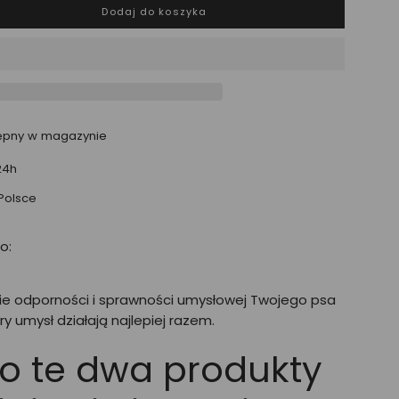
Dodaj do koszyka
tępny w magazynie
24h
Polsce
o:
e odporności i sprawności umysłowej Twojego psa
try umysł działają najlepiej razem.
o te dwa produkty