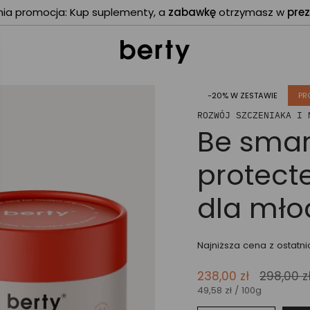
tnia promocja: Kup suplementy, a
zabawkę
otrzymasz w
prez
-20% W ZESTAWIE
PR
ROZWÓJ SZCZENIAKA I 
Be smar
protect
dla mł
Najniższa cena z ostatnic
Cena
238,00 zł
298,00 z
Cena
za
regularn
49,58 zł
/
100g
jednostkowa