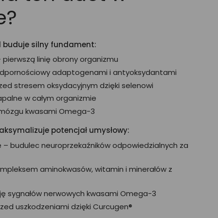
e?
d buduje silny fundament:
 pierwszą linię obrony organizmu
 odpornościowy adaptogenami i antyoksydantami
rzed stresem oksydacyjnym dzięki selenowi
apalne w całym organizmie
e mózgu kwasami Omega-3
aksymalizuje potencjał umysłowy:
ę – budulec neuroprzekaźników odpowiedzialnych za
mpleksem aminokwasów, witamin i minerałów z
sję sygnałów nerwowych kwasami Omega-3
rzed uszkodzeniami dzięki Curcugen®