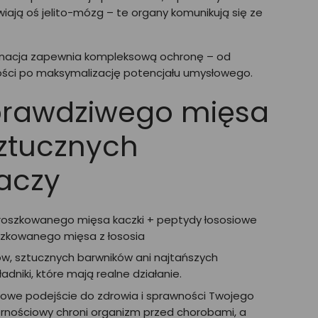
iają oś jelito-mózg – te organy komunikują się ze
inacja zapewnia kompleksową ochronę – od
ści po maksymalizację potencjału umysłowego.
prawdziwego mięsa
sztucznych
aczy
oszkowanego mięsa kaczki + peptydy łososiowe
szkowanego mięsa z łososia
, sztucznych barwników ani najtańszych
ładniki, które mają realne działanie.
owe podejście do zdrowia i sprawności Twojego
ornościowy chroni organizm przed chorobami, a