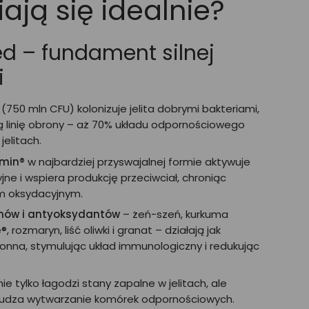
ają się idealnie?
ed – fundament silnej
i
(750 mln CFU) kolonizuje jelita dobrymi bakteriami,
 linię obrony – aż 70% układu odpornościowego
jelitach.
lmin®
w najbardziej przyswajalnej formie aktywuje
e i wspiera produkcję przeciwciał, chroniąc
m oksydacyjnym.
nów i antyoksydantów
– żeń-szeń, kurkuma
 rozmaryn, liść oliwki i granat – działają jak
onna, stymulując układ immunologiczny i redukując
ie tylko łagodzi stany zapalne w jelitach, ale
budza wytwarzanie komórek odpornościowych.