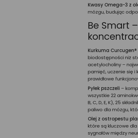
Kwasy Omega-3 z ole
mózgu, budując odpor
Be Smart –
koncentrac
Kurkuma Curcugen® 
biodostępności niż s
acetylocholiny – naj
pamięć, uczenie się i
prawidłowe funkcjon
Pyłek pszczeli
– kompl
wszystkie 22 aminokw
B, C, D, E, K), 25 skł
paliwo dla mózgu, któ
Olej z ostropestu pl
które są kluczowe dl
sygnałów między neur