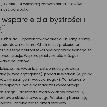
ju z łososia
wspierają zdrowie serca, stawów i
ność od środka.
 wsparcie dla bystrości i
ji
+ cholina
– opatentowany duet o 185 razy lepszej
tandardowa kurkuma. Cholina jest prekursorem
ważniejszego neuroprzekaźnika odpowiedzialnego za
 koncentrację. Wspiera plastyczność mózgu i
owanie neuronów.
eksowe odżywianie prosto z natury, zawiera
asy (w tym egzogenne), ponad 18 witamin (A, grupa
adników mineralnych i kwasy omega-3. To naturalne
re wspiera funkcje poznawcze i koncentrację.
amistego
– doskonałe źródło kwasów omega-3,
a zdrowia układu nerwowego. Wspierają transmisję
onami i chronią mózg przed stresem