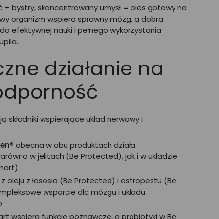
ć + bystry, skoncentrowany umysł = pies gotowy na
wy organizm wspiera sprawny mózg, a dobra
 do efektywnej nauki i pełnego wykorzystania
pila.
czne działanie na
odporność
ą składniki wspierające układ nerwowy i
en®
obecna w obu produktach działa
arówno w jelitach (Be Protected), jak i w układzie
mart)
z oleju z łososia (Be Protected) i ostropestu (Be
mpleksowe wsparcie dla mózgu i układu
o
rt wspiera funkcje poznawcze, a probiotyki w Be