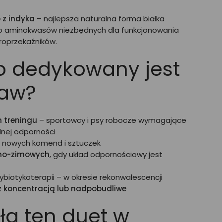
 z indyka
– najlepsza naturalna forma białka
ódło aminokwasów niezbędnych dla funkcjonowania
roprzekaźników.
o dedykowany jest
taw?
 treningu
– sportowcy i psy robocze wymagające
lnej odporności
nowych komend i sztuczek
nno-zimowych
, gdy układ odpornościowy jest
ybiotykoterapii – w okresie rekonwalescencji
z koncentracją lub nadpobudliwe
ła ten duet w