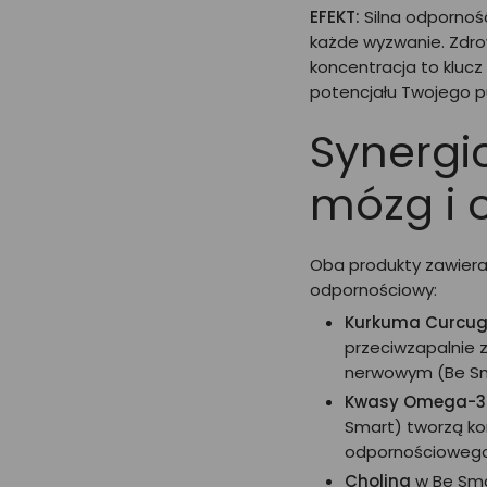
EFEKT:
Silna odpornoś
każde wyzwanie. Zdro
koncentracja to klucz
potencjału Twojego pu
Synergi
mózg i 
Oba produkty zawieraj
odpornościowy:
Kurkuma Curcug
przeciwzapalnie z
nerwowym (Be S
Kwasy Omega-3
Smart) tworzą ko
odpornościoweg
Cholina
w Be Sma