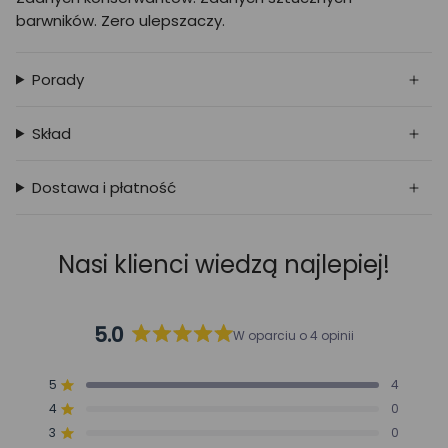
barwników. Zero ulepszaczy.
Porady
Skład
Dostawa i płatność
Nasi klienci wiedzą najlepiej!
5.0
W oparciu o 4 opinii
Oceniono
na
5
4
5.0
Oceniono na z 5 gwiazdek
4
z
0
Oceniono na z 5 gwiazdek
5
3
0
Oceniono na z 5 gwiazdek
Razem
Razem
Razem
Razem
Razem