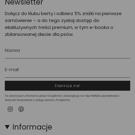
Newsletter
Dołącz do klubu berty i odbierz 5% zniżki na pierwsze
zamówienie – a do tego zyskaj dostęp do
ekskluzywnych treści premium, w tym e-booka o
zbilansowanej diecie dla psów.
Zapisuję się!
Ta strona jest chroniona przez hCaptcha i obowiązują na niej
Polityka prywatności
i
Warunki korzystania z usługi
serwisu hCaptcha.
Instagram
Pinterest
Informacje