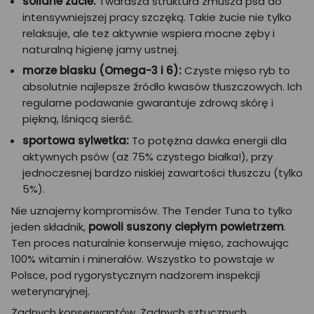
solidne żucie:
Twardsza struktura zmusza psa do
intensywniejszej pracy szczęką. Takie żucie nie tylko
relaksuje, ale też aktywnie wspiera mocne zęby i
naturalną higienę jamy ustnej.
morze blasku (Omega-3 i 6):
Czyste mięso ryb to
absolutnie najlepsze źródło kwasów tłuszczowych. Ich
regularne podawanie gwarantuje zdrową skórę i
piękną, lśniącą sierść.
sportowa sylwetka:
To potężna dawka energii dla
aktywnych psów (aż 75% czystego białka!), przy
jednoczesnej bardzo niskiej zawartości tłuszczu (tylko
5%).
Nie uznajemy kompromisów. The Tender Tuna to tylko
jeden składnik,
powoli suszony ciepłym powietrzem
.
Ten proces naturalnie konserwuje mięso, zachowując
100% witamin i minerałów. Wszystko to powstaje w
Polsce, pod rygorystycznym nadzorem inspekcji
weterynaryjnej.
Żadnych konserwantów. Żadnych sztucznych