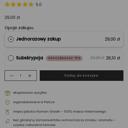
Kliknij,
5.0
Oceniono
żeby
na
przewinąć
29,00 zł
5.0
z
do
5
Opcje zakupu
opinii
gwiazdek
Jednorazowy zakup
29,00 zł
Subskrypcja
26,10 zł
29,00 zł
OSZCZĘDZASZ 10%
Ilość
Dodaj do koszyka
ekspresowa wysyłka
wyprodukowane w Polsce
mięso jakości Human Grade – 100% mięsa mieśniowego
bez gliceryny, konserwantów, wzmacniaczy smaku i aromatu –
czysta, naturalna formuła