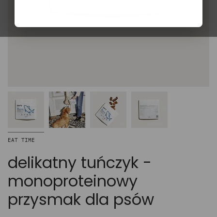
EAT TIME
delikatny tuńczyk -
monoproteinowy
przysmak dla psów