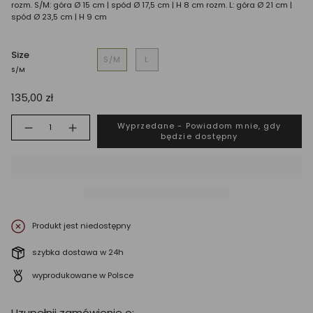
rozm. S/M: góra Ø 15 cm | spód Ø 17,5 cm | H 8 cm rozm. L: góra Ø 21 cm |
spód Ø 23,5 cm | H 9 cm
Size
S/M
L
S/M
135,00 zł
Ilość
Wyprzedane - Powiadom mnie, gdy
będzie dostępny
Produkt jest niedostępny
szybka dostawa w 24h
wyprodukowane w Polsce
Uzupełnij zamówienie o: