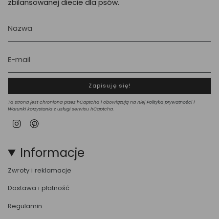
zbilansowanej diecie dla psów.
Zapisuję się!
Ta strona jest chroniona przez hCaptcha i obowiązują na niej
Polityka prywatności
i
Warunki korzystania z usługi
serwisu hCaptcha.
Instagram
Pinterest
Informacje
Zwroty i reklamacje
Dostawa i płatność
Regulamin