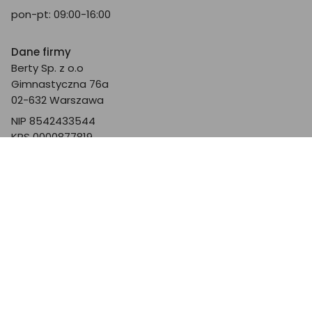
pon-pt: 09:00-16:00
Dane firmy
Berty Sp. z o.o
Gimnastyczna 76a
02-632 Warszawa
NIP 8542433544
KRS 0000877819