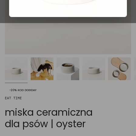
-20% KOD DOGDAY
EAT TIME
miska ceramiczna
dla psów | oyster